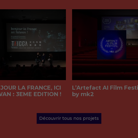
JOUR LA FRANCE, ICI
L’Artefact AI Film Fest
AN : 3EME EDITION !
by mk2
Découvrir tous nos projets