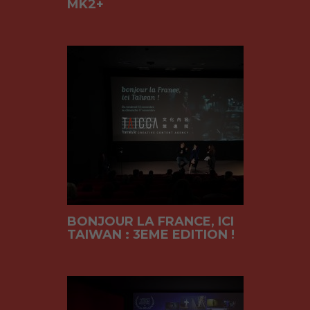
MK2+
BONJOUR LA FRANCE, ICI
TAIWAN : 3EME EDITION !