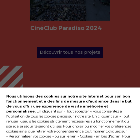
CinéClub Paradiso 2024
Découvrir tous nos projets
Nous utilisons des cookies sur notre site Internet pour son bon
fonctionnement et à des fins de mesure d'audience dans le but
de vous offrir une expérience de visite améliorée et
personnalisée.
En cliquant sur « Tout accepter », vous consentez à
l'utilisation de tous les cookies placés sur notre site. En cliquant sur « Tout
refuser », seuls les cookies strictement nécessaires au fonctionnement du
site et à sa sécurité seront utilisés. Pour choisir ou modifier vos préférences
cookies ainsi que retirer votre consentement à tout moment, cliquez sur
« Personnaliser vos cookies » ou sur le lien « Cookies » en bas d'écran. Pour
mk2 pro
Mentions légales