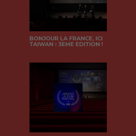
BONJOUR LA FRANCE, ICI
TAIWAN : 3EME EDITION !