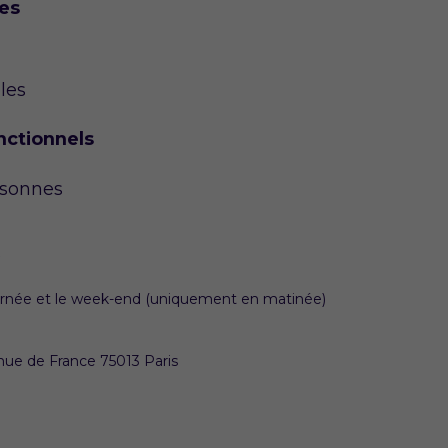
ces
les
nctionnels
rsonnes
s
a journée et le week-end (uniquement en matinée)
nue de France 75013 Paris